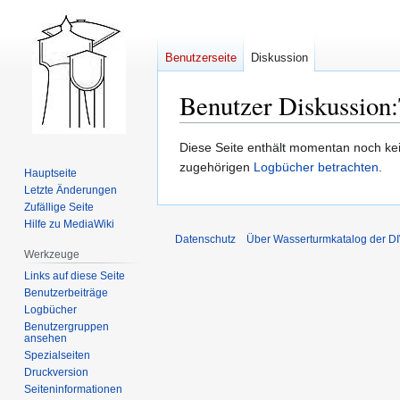
Benutzerseite
Diskussion
Benutzer Diskussion
:
Zur
Zur
Diese Seite enthält momentan noch kein
Navigation
Suche
zugehörigen
Logbücher betrachten
.
Hauptseite
springen
springen
Letzte Änderungen
Zufällige Seite
Hilfe zu MediaWiki
Datenschutz
Über Wasserturmkatalog der 
Werkzeuge
Links auf diese Seite
Benutzerbeiträge
Logbücher
Benutzergruppen
ansehen
Spezialseiten
Druckversion
Seiten­­informationen