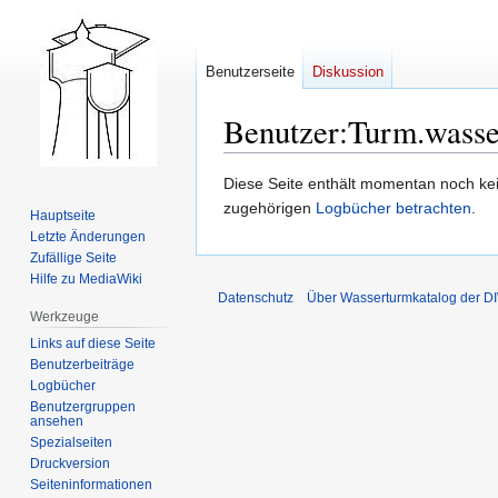
Benutzerseite
Diskussion
Benutzer
:
Turm.wasse
Zur
Zur
Diese Seite enthält momentan noch kein
Navigation
Suche
zugehörigen
Logbücher betrachten
.
Hauptseite
springen
springen
Letzte Änderungen
Zufällige Seite
Hilfe zu MediaWiki
Datenschutz
Über Wasserturmkatalog der 
Werkzeuge
Links auf diese Seite
Benutzerbeiträge
Logbücher
Benutzergruppen
ansehen
Spezialseiten
Druckversion
Seiten­­informationen