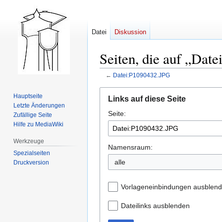
Datei
Diskussion
Seiten, die auf „Dat
←
Datei:P1090432.JPG
Zur
Zur
Hauptseite
Links auf diese Seite
Navigation
Suche
Letzte Änderungen
Seite:
springen
springen
Zufällige Seite
Hilfe zu MediaWiki
Werkzeuge
Namensraum:
Spezialseiten
alle
Druckversion
Vorlageneinbindungen ausblen
Dateilinks ausblenden