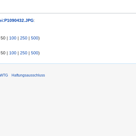
ei:P1090432.JPG
:
|
50
|
100
|
250
|
500
)
|
50
|
100
|
250
|
500
)
DIWTG
Haftungsausschluss