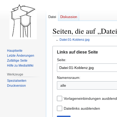
Datei
Diskussion
Seiten, die auf „Date
←
Datei:01-Koblenz.jpg
Zur
Zur
Hauptseite
Links auf diese Seite
Navigation
Suche
Letzte Änderungen
Seite:
springen
springen
Zufällige Seite
Hilfe zu MediaWiki
Werkzeuge
Namensraum:
Spezialseiten
alle
Druckversion
Vorlageneinbindungen ausblen
Dateilinks ausblenden