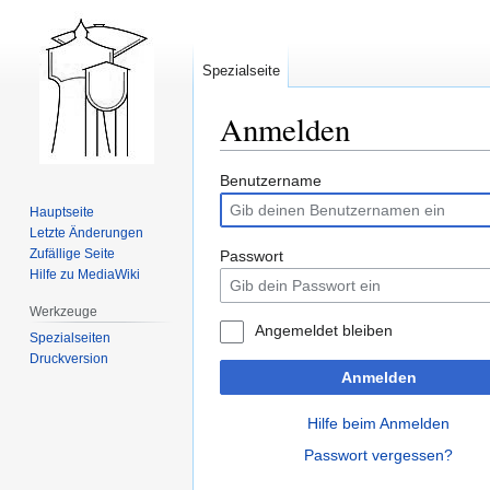
Spezialseite
Anmelden
Zur
Zur
Benutzername
Navigation
Suche
Hauptseite
springen
springen
Letzte Änderungen
Zufällige Seite
Passwort
Hilfe zu MediaWiki
Werkzeuge
Angemeldet bleiben
Spezialseiten
Druckversion
Anmelden
Hilfe beim Anmelden
Passwort vergessen?