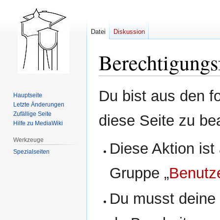
Datei
Diskussion
Berechtigungs
Zur
Zur
Du bist aus den f
Hauptseite
Navigation
Suche
Letzte Änderungen
springen
springen
Zufällige Seite
diese Seite zu be
Hilfe zu MediaWiki
Werkzeuge
Diese Aktion ist
Spezialseiten
Gruppe „
Benutz
Du musst deine 