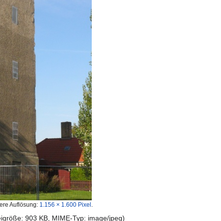
ere Auflösung:
1.156 × 1.600 Pixel
.
teigröße: 903 KB, MIME-Typ:
image/jpeg
)