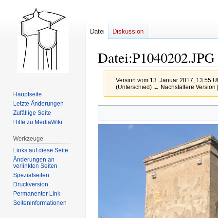
Datei
Diskussion
Datei
:
P1040202.JPG
Version vom 13. Januar 2017, 13:55 U
(Unterschied) ← Nächstältere Version |
Hauptseite
Letzte Änderungen
Zur
Zur
Zufällige Seite
Navigation
Suche
Hilfe zu MediaWiki
springen
springen
Werkzeuge
Links auf diese Seite
Änderungen an
verlinkten Seiten
Spezialseiten
Druckversion
Permanenter Link
Seiten­­informationen