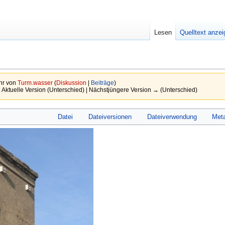
Lesen
Quelltext anze
hr von
Turm.wasser
(
Diskussion
|
Beiträge
)
 Aktuelle Version (Unterschied) | Nächstjüngere Version → (Unterschied)
Datei
Dateiversionen
Dateiverwendung
Met