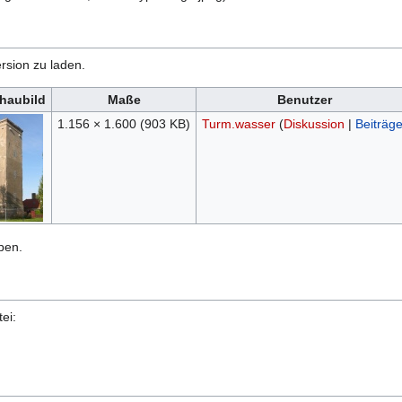
rsion zu laden.
haubild
Maße
Benutzer
1.156 × 1.600
(903 KB)
Turm.wasser
(
Diskussion
|
Beiträg
ben.
ei: