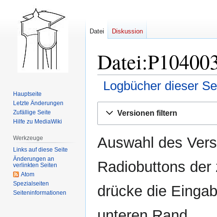
Datei
Diskussion
Datei:P104003
Logbücher dieser Se
Hauptseite
Letzte Änderungen
Zur
Zur
Versionen filtern
Zufällige Seite
Navigation
Suche
Hilfe zu MediaWiki
springen
springen
Auswahl des Versi
Werkzeuge
Links auf diese Seite
Änderungen an
Radiobuttons der
verlinkten Seiten
Atom
Spezialseiten
drücke die Eingab
Seiten­­informationen
unteren Rand.