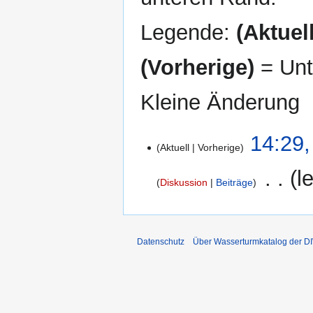
Legende:
(Aktuell
(Vorherige)
= Unt
Kleine Änderung
30.
14:29,
Aktuell
Vorherige
März
2016
‎
l
Diskussion
Beiträge
K
e
i
Datenschutz
Über Wasserturmkatalog der 
n
e
B
e
a