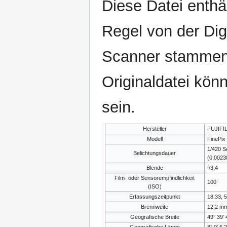
Diese Datei enthäl
Regel von der Di
Scanner stammen.
Originaldatei kön
sein.
Hersteller
FUJIFI
Modell
FinePix
1/420 
Belichtungsdauer
(0,002
Blende
f/3,4
Film- oder Sensorempfindlichkeit
100
(ISO)
Erfassungszeitpunkt
18:33, 5
Brennweite
12,2 m
Geografische Breite
49° 39′ 