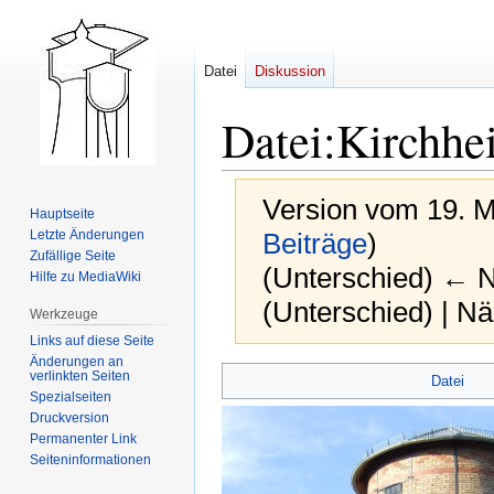
Datei
Diskussion
Datei
:
Kirchhe
Version vom 19. M
Hauptseite
Letzte Änderungen
Beiträge
)
Zufällige Seite
(Unterschied) ← Nä
Hilfe zu MediaWiki
(Unterschied) | N
Werkzeuge
Links auf diese Seite
Änderungen an
Zur
Zur
verlinkten Seiten
Datei
Spezialseiten
Navigation
Suche
Druckversion
springen
springen
Permanenter Link
Seiten­­informationen