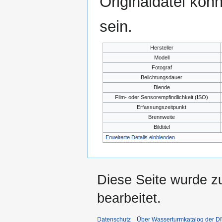
Originaldatei kön
sein.
Hersteller
Modell
Fotograf
Belichtungsdauer
Blende
Film- oder Sensorempfindlichkeit (ISO)
Erfassungszeitpunkt
Brennweite
Bildtitel
Erweiterte Details einblenden
Diese Seite wurde z
bearbeitet.
Datenschutz
Über Wasserturmkatalog der 